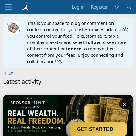
Log in
Register
This is your space to blog or comment on
content curated for you. At Atomic Academia (Å)
you control your feed. To customise it, tap a
member's avatar and select
follow
to see more
of their content or
ignore
to remove their
content from your feed. Enjoy connecting and
collaborating! 🚀
Latest activity
×
SPONSOR
GET STARTED →